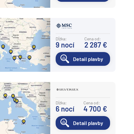
Dĺžka:
Cena od:
9
nocí
2 287 €
Detail plavby
Dĺžka:
Cena od:
6
nocí
4 700 €
Detail plavby