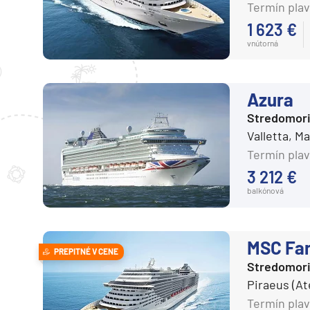
Cunard Line
Termín plav
Island
Disney Cruise Line
1 623 €
Nórske fjordy
vnútorná
Explora Journeys
Nórske fjordy a Pobalt
Hapag-Lloyd Cruises
Pobaltie
Holland America Line
Azura
Severná Európa
Stredomor
Hurtigruten
Severozápadná Európa
Valletta, M
MSC Cruises
Britské ostrovy a Írsko
Termín plav
Norwegian Cruise Line
Pobrežie Európy
3 212 €
Oceania Cruises
balkónová
Severozápadná Európ
P&O
Kanárske ostrovy, Madei
Ponant
Azorské ostrovy
MSC Fan
PREPITNÉ V CENE
Princess
Stredomor
Kanárske ostrovy
Regent Seven Seas
Piraeus (At
Kanárske ostrovy a Ma
Termín plav
Ritz-Carlton