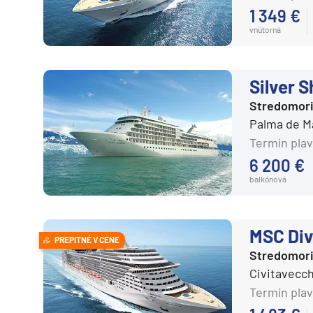
Karibik a Stredná Ameri
1 349 €
Royal Caribbean Cruises
Bahamy
vnútorná
Seabourn
Bermudy
Silversea
Južný Karibik
Silver 
TUI Cruises
Kalifornia a Mexiko
Stredomor
Variety Cruises
Karibik a Stredná Ame
Palma de M
Virgin Voyages
Termín plav
Východný Karibik
6 200 €
Windstar Cruises
Západný Karibik
balkónová
Severná Amerika
Potvrdiť
Aljaška
MSC Div
PREPITNÉ V CENE
Kanada a Nové Anglick
Stredomor
Západné pobrežie USA
Civitavecch
Južná Amerika
Termín plav