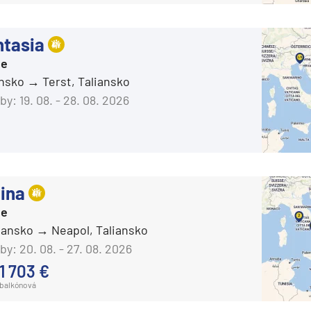
Celebrity Infinity
Celebrity Millennium
tasia
Celebrity Reflection®
ie
ansko
Terst, Taliansko
Celebrity Silhouette®
by:
19. 08. - 28. 08. 2026
Celebrity Solstice®
Celebrity Summit®
Celebrity Xcel℠
Celestyal Cruises
ina
Celestyal Discovery
ie
Celestyal Journey
liansko
Neapol, Taliansko
Celestyal Olympia
by:
20. 08. - 27. 08. 2026
1 703 €
Costa Cruises
balkónová
Costa Deliziosa