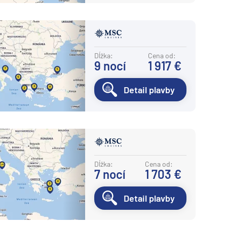
Dĺžka:
Cena od:
9
nocí
1 917 €
Detail plavby
Dĺžka:
Cena od:
7
nocí
1 703 €
Detail plavby