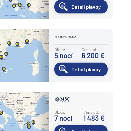
Detail plavby
Dĺžka:
Cena od:
5
nocí
6 200 €
Detail plavby
Dĺžka:
Cena od:
7
nocí
1 483 €