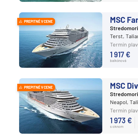
Expedičné plavby
Antarktída
MSC Fan
PREPITNÉ V CENE
Arktída
Stredomor
Terst, Tali
Expedičné plavby
Termín plav
Galapágy
1 917 €
balkónová
Potvrdiť
zrušiť výber
MSC Div
PREPITNÉ V CENE
Stredomor
Neapol, Ta
Termín plav
1 973 €
s oknom