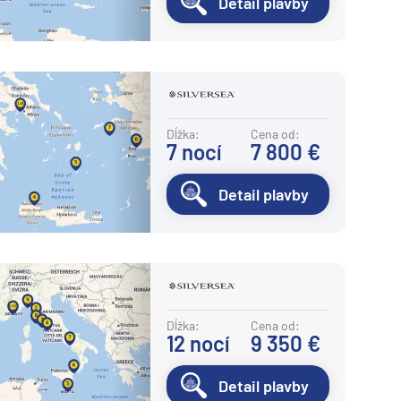
Detail plavby
Dĺžka:
Cena od:
7
nocí
7 800 €
Detail plavby
Dĺžka:
Cena od:
12
nocí
9 350 €
Detail plavby