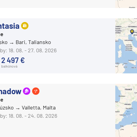
Carnival Valor
Carnival Venezia
tasia
Carnival Vista
ie
Mardi Gras
nsko
Bari, Taliansko
Celebrity Cruises
by:
18. 08. - 27. 08. 2026
Celebrity Apex
2 497 €
balkónová
Celebrity Ascent
Celebrity Beyond
Shadow
Celebrity Constellation
ie
Celebrity Eclipse
cúzsko
Valletta, Malta
Celebrity Edge
by:
18. 08. - 24. 08. 2026
Celebrity Equinox
segment
Celebrity Flora