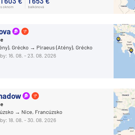
1 603 €
1 653 €
s oknom
balkónová
Carnival Legend
Carnival Liberty
Carnival Luminosa
Nova
Carnival Magic
ie
ény), Grécko
Piraeus (Atény), Grécko
Carnival Miracle
by:
16. 08. - 23. 08. 2026
Carnival Panorama
Carnival Paradise
Carnival Pride
Carnival Radiance
Shadow
Carnival Spirit
d
ie
Carnival Splendor
cúzsko
Nice, Francúzsko
by:
18. 08. - 30. 08. 2026
Carnival Sunrise
Carnival Sunshine