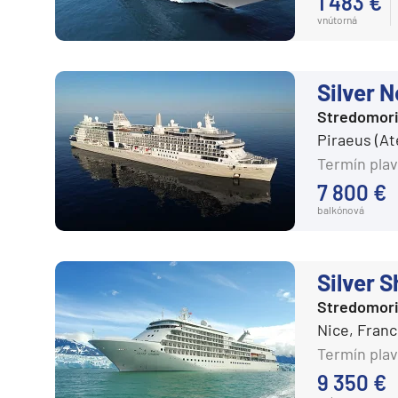
1 483 €
Južná Amerika
vnútorná
Arabský polostrov
Červené more
Silver 
Emiráty a Perzský záliv
Stredomor
Ázia
Piraeus (At
Ázia
Termín plav
India
7 800 €
Japonsko
balkónová
Juhovýchodná Ázia
Austrália a Nový Zéland
Silver 
Austrália a Nový Zélan
Stredomor
Nice, Fran
Afrika a Indický oceán
Termín plav
Afrika
9 350 €
Indický oceán