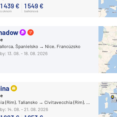
ka
1 439 €
1 549 €
Carnival Adventure
s oknom
balkónová
Carnival Breeze
Carnival Celebration
Shadow
Carnival Conquest
ie
Carnival Dream
rika
allorca, Španielsko
Nice, Francúzsko
Carnival Elation
by:
13. 08. - 18. 08. 2026
Carnival Encounter
Carnival Festivale
Carnival Firenze
ina
Carnival Freedom
o
ie
Carnival Glory
ia (Rím), Taliansko
Civitavecchia (Rím), Taliansko
Carnival Horizon
by:
14. 08. - 21. 08. 2026
Carnival Jubilee