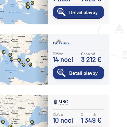
Detail plavby
Dĺžka:
Cena od:
14
nocí
3 212 €
Detail plavby
Dĺžka:
Cena od:
10
nocí
1 349 €