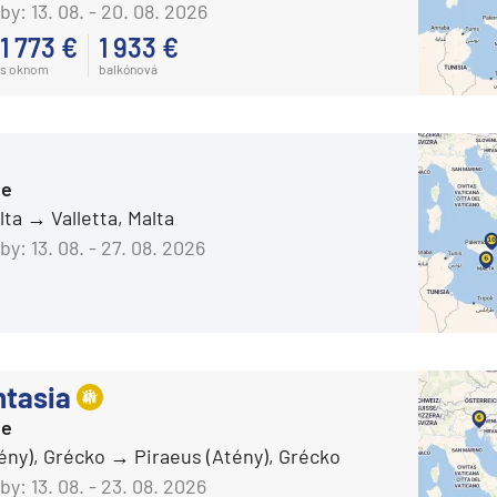
AIDAmar
by:
13. 08. - 20. 08. 2026
AIDAnova
1 773 €
1 933 €
s oknom
balkónová
AIDAperla
ie
AIDAprima
AIDAsol
ie
AIDAstella
alta
Valletta, Malta
Aranui Cruises
by:
13. 08. - 27. 08. 2026
Aranui 5
Azamara Cruises
a
Azamara Journey®
ra a Maroko
Azamara Onward℠
tasia
Azamara Pursuit®
ie
ény), Grécko
Piraeus (Atény), Grécko
Azamara Quest®
deira
by:
13. 08. - 23. 08. 2026
Carnival Cruise Line