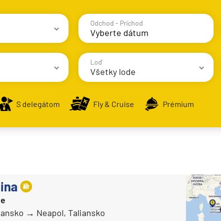
Odchod - Príchod
avy
Loď
Všetky lode
S delegátom
Fly & Cruise
Prémium
AIDA Cruises
AIDAbella
alsko
AIDAblu
e
AIDAcosma
ina
AIDAdiva
ie
AIDAluna
liansko
Neapol, Taliansko